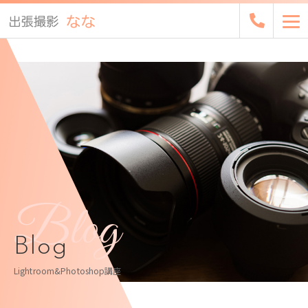
Blog
Blog
Lightroom&Photoshop講座