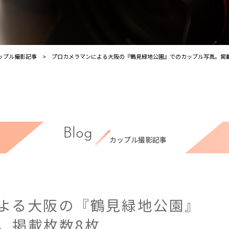
ップル撮影記事
プロカメラマンによる大阪の『鶴見緑地公園』でのカップル写真。掲
Blog
カップル撮影記事
よる大阪の『鶴見緑地公園』
。掲載枚数8枚