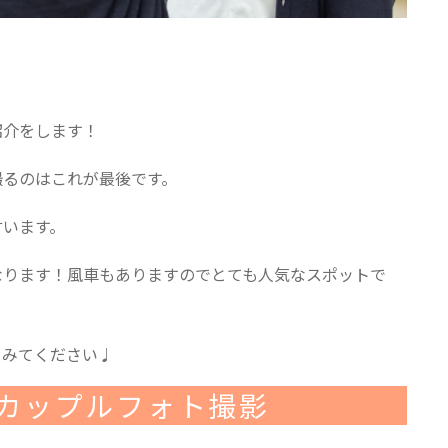
紹介をします！
撮るのはこれが最後です。
言います。
なります！風車もありますのでとても人気なスポットで
てみてください♩
カップルフォト撮影