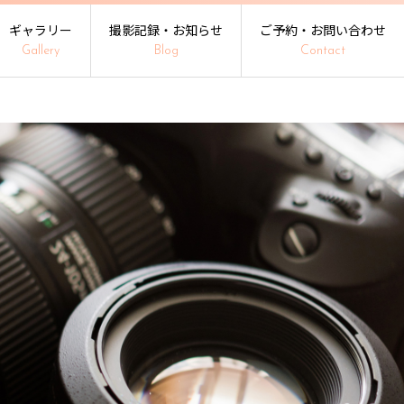
ギャラリー
撮影記録・お知らせ
ご予約・お問い合わせ
Gallery
Blog
Contact