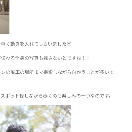
軽く動きを入れてもらいました😌
が伝わる全身の写真も残さないとですね！！
インの風車の場所まで撮影しながら向かうことが多いで
とスポット探しながら歩くのも楽しみの一つなのです。