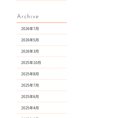
Archive
2026年7月
2026年5月
2026年3月
2025年10月
2025年8月
2025年7月
2025年6月
2025年4月