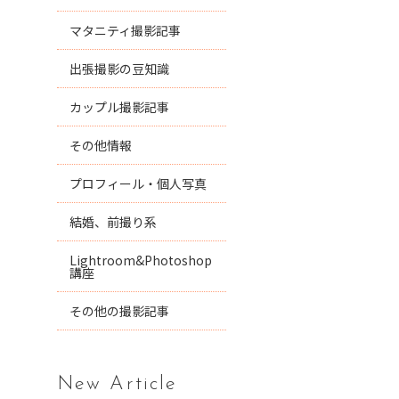
マタニティ撮影記事
出張撮影の豆知識
カップル撮影記事
その他情報
プロフィール・個人写真
結婚、前撮り系
Lightroom&Photoshop
講座
その他の撮影記事
New Article