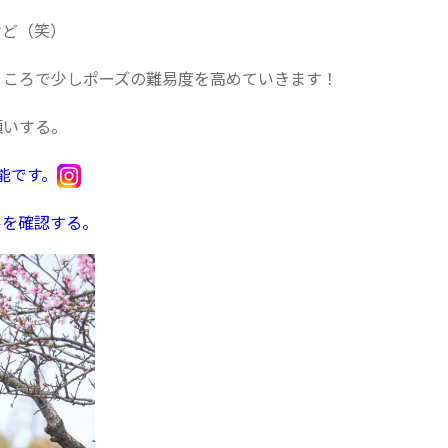
けど（笑）
ところで少しポーズの難易度を高めていきます！
願いする。
能です。
ルを確認する。