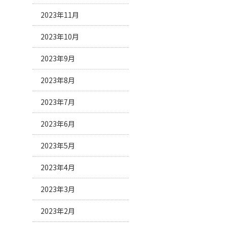
2023年11月
2023年10月
2023年9月
2023年8月
2023年7月
2023年6月
2023年5月
2023年4月
2023年3月
2023年2月