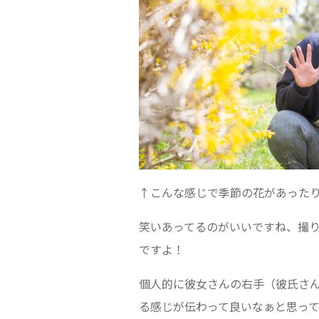
↑こんな感じで季節の花があったり
笑いあってるのがいいですね、撮
ですよ！
個人的に彼女さんの右手（彼氏さ
る感じが伝わって良いなぁと思っ