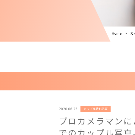
Home
カ
2020.06.25
カップル撮影記事
プロカメラマンに
でのカップル写真