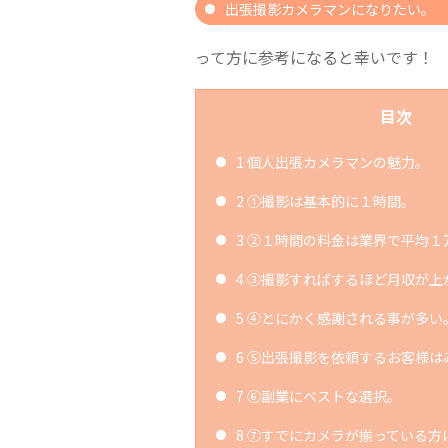
出張撮影カメラマンになりたい。
って方に参考になると幸いです！
目次
1
個人出張カメラマンの魅力。
2
①撮影は基本的に１時間。
3
②１時間の料金は業界で平均１
4
③撮影すればするほど月収が上
5
④とにかく感謝される事が多い
6
⑤出張撮影を依頼するお客様は
7
⑥副業にベストな選択。
8
⑦すでにカメラが揃っている方