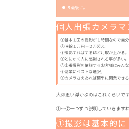
9
最後に。
個人出張カメラマ
①基本１回の撮影が１時間なので自分
②時給１万円〜２万超え。
③撮影すればするほど月収が上がる。
④とにかく人に感謝される事が多い。
⑤出張撮影を依頼するお客様はみんな
⑥副業にベストな選択。
⑦カメラさえあれば簡単に開業できる
大体思い浮かぶのはこれくらいで
①〜⑦一つずつ説明していきます
①撮影は基本的に