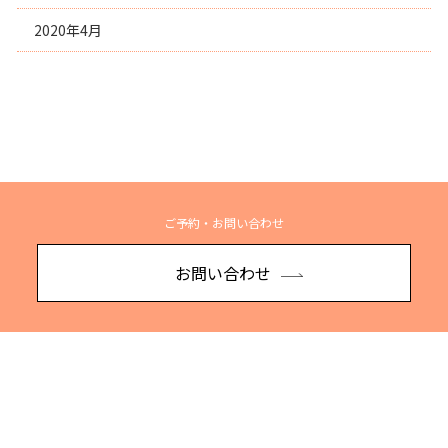
2020年4月
ご予約・お問い合わせ
お問い合わせ