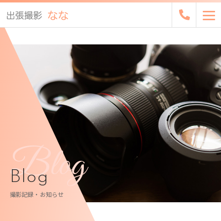
Blog
Blog
撮影記録・お知らせ