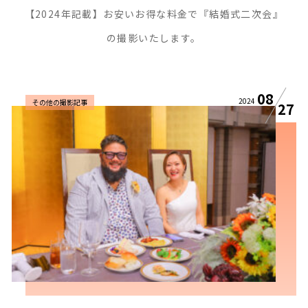
【2024年記載】お安いお得な料金で『結婚式二次会』
の撮影いたします。
08
2024
その他の撮影記事
27