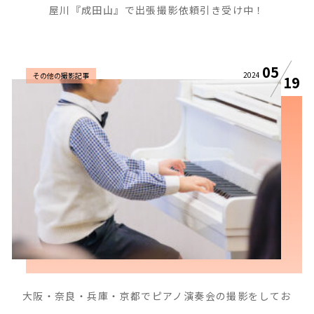
屋川『成田山』で出張撮影依頼引き受け中！
05
2024
その他の撮影記事
19
大阪・奈良・兵庫・京都でピアノ演奏会の撮影をしてお