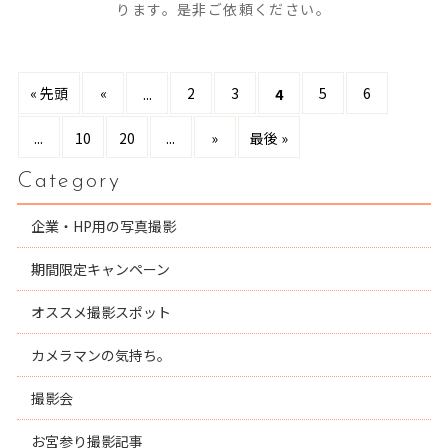
ります。是非ご依頼ください。
« 先頭
«
2
3
5
6
...
4
10
20
»
最後 »
...
...
Category
企業・HP用の写真撮影
期間限定キャンペーン
オススメ撮影スポット
カメラマンの気持ち。
撮影会
お宮参り撮影記事