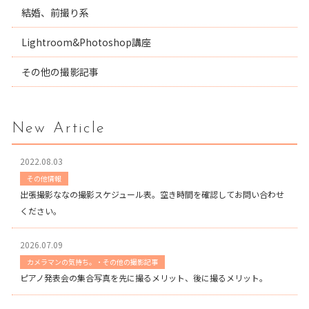
結婚、前撮り系
Lightroom&Photoshop講座
その他の撮影記事
New Article
2022.08.03
その他情報
出張撮影ななの撮影スケジュール表。空き時間を確認してお問い合わせ
ください。
2026.07.09
カメラマンの気持ち。・その他の撮影記事
ピアノ発表会の集合写真を先に撮るメリット、後に撮るメリット。