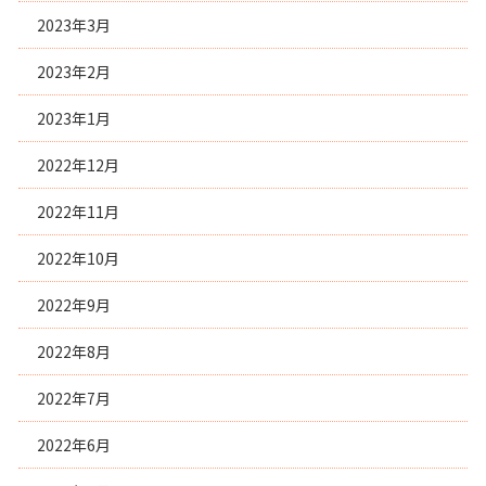
2023年3月
2023年2月
2023年1月
2022年12月
2022年11月
2022年10月
2022年9月
2022年8月
2022年7月
2022年6月