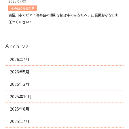
2026.07.09
その他の撮影記事
寝屋川市でピアノ演奏会の撮影を検討中のあなたへ。出張撮影ななにお
任せください！
Archive
2026年7月
2026年5月
2026年3月
2025年10月
2025年8月
2025年7月