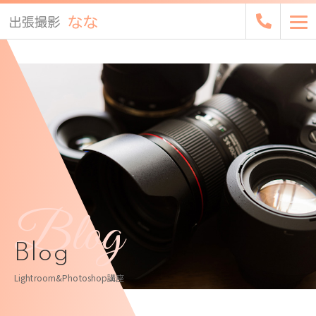
Blog
Blog
Lightroom&Photoshop講座