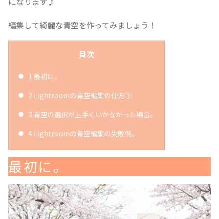
になります♪
編集して綺麗な青空を作ってみましょう！
目次
1
最初に。
2
Lightroomの青空編集の仕方①
3
青空の選択が上手くいかなかった場合。
4
Lightroomの青空編集の失敗例。
最初に。